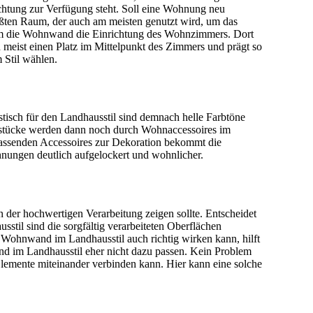
ichtung zur Verfügung steht. Soll eine Wohnung neu
ößten Raum, der auch am meisten genutzt wird, um das
lem die Wohnwand die Einrichtung des Wohnzimmers. Dort
meist einen Platz im Mittelpunkt des Zimmers und prägt so
 Stil wählen.
stisch für den Landhausstil sind demnach helle Farbtöne
elstücke werden dann noch durch Wohnaccessoires im
passenden Accessoires zur Dekoration bekommt die
hnungen deutlich aufgelockert und wohnlicher.
n der hochwertigen Verarbeitung zeigen sollte. Entscheidet
til sind die sorgfältig verarbeiteten Oberflächen
ne Wohnwand im Landhausstil auch richtig wirken kann, hilft
and im Landhausstil eher nicht dazu passen. Kein Problem
Elemente miteinander verbinden kann. Hier kann eine solche