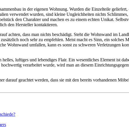
usammenbau in der eigenen Wohnung. Wurden die Einzelteile geliefert,
ialien verwendet wurden, sind kleine Ungleichheiten nichts Schlimmes, 
lstück den Charakter und machen es zu einem echten Unikat. Selbstver
ich den Hersteller kontaktieren.
rauf achten, dass man nichts beschädigt. Steht die Wohnwand im Landh
 zusätzlich noch sehr zu empfehlen. Meist macht es Sinn, ein solches 
 solche Wohnwand umfallen, kann es sonst zu schweren Verletzungen ko
 helles, luftiges und lebendiges Flair. Ein wesentliches Element ist 
d hochwertig verarbeitet wurde, wird man an diesem Einrichtungsgegenst
darauf geachtet werden, dass sie mit den bereits vorhandenen Möbeln h
schiede?
mers