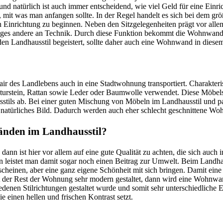
d natürlich ist auch immer entscheidend, wie viel Geld für eine Einr
 mit was man anfangen sollte. In der Regel handelt es sich bei dem gr
n Einrichtung zu beginnen. Neben den Sitzgelegenheiten prägt vor al
iniges andere an Technik. Durch diese Funktion bekommt die Wohnwand 
 den Landhausstil begeistert, sollte daher auch eine Wohnwand in diesem
ir des Landlebens auch in eine Stadtwohnung transportiert. Charakteri
 Naturstein, Rattan sowie Leder oder Baumwolle verwendet. Diese Möb
usstils ab. Bei einer guten Mischung von Möbeln im Landhausstil und 
 natürliches Bild. Dadurch werden auch eher schlecht geschnittene Wo
änden im Landhausstil?
n ist hier vor allem auf eine gute Qualität zu achten, die sich auch i
leistet man damit sogar noch einen Beitrag zur Umwelt. Beim Landhauss
erscheinen, aber eine ganz eigene Schönheit mit sich bringen. Damit ei
Ist der Rest der Wohnung sehr modern gestaltet, dann wird eine Wohnw
denen Stilrichtungen gestaltet wurde und somit sehr unterschiedliche 
 einen hellen und frischen Kontrast setzt.